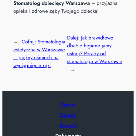
Stomatolog dziecięcy Warszawa
– przyjazna
opieka i zdrowe zęby Twojego dziecka!
Dalej:
Jak prawidłowo
←
Cofnij:
Stomatologia
dbać o higienę jamy
estetyczna w Warszawie
ustnej? Porady od
– piękny uśmiech na
stomatologa w Warszawie
wyciągnięcie ręki
→
Zespół
Cennik
Kontakt
Dokumenty