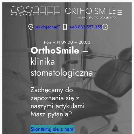
Przejdź
do
treści
Jak dojechać?
+48 883 557 355
Pon – Pt 09:00 – 20:00
OrthoSmile
–
klinika
stomatologiczna
Zachęcamy do
zapoznania się z
naszymi artykułami.
Masz pytania?
Skontaktuj się z nami